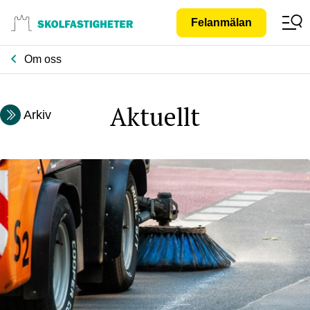
Gå till
Felanmälan
innehåll
Om oss
Aktuellt
Arkiv